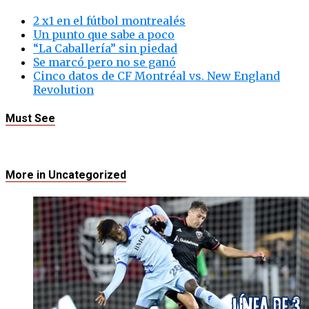
2 x1 en el fútbol montrealés
Un punto que sabe a poco
“La Caballería” sin piedad
Se marcó pero no se ganó
Cinco datos de CF Montréal vs. New England
Revolution
Must See
More in Uncategorized