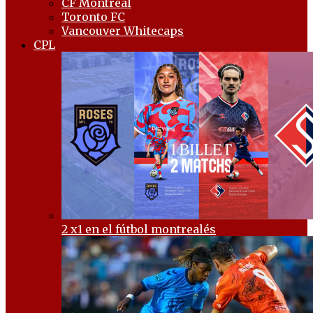
CF Montréal
Toronto FC
Vancouver Whitecaps
CPL
2 x1 en el fútbol montrealés