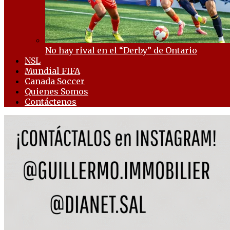
No hay rival en el “Derby” de Ontario
NSL
Mundial FIFA
Canada Soccer
Quienes Somos
Contáctenos