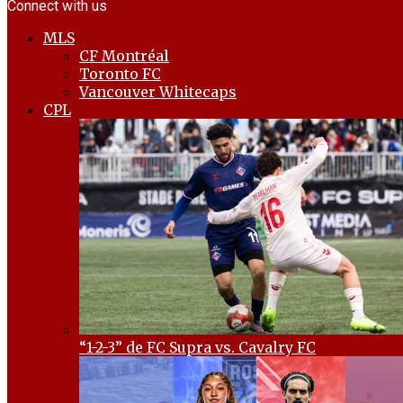
Connect with us
MLS
CF Montréal
Toronto FC
Vancouver Whitecaps
CPL
“1-2-3” de FC Supra vs. Cavalry FC