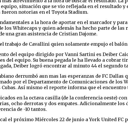
 más atrevimiento a la hora de buscar el resultado. La p
quipo, situación que se vio reflejada en el resultado y 
 fueron notorias en el Toyota Stadium.
undamentales a la hora de aportar en el marcador y para 
 de los Whitecaps y quien además ha hecho parte de las 
 de una gran asistencia de Cristian Dajome.
 el trabajo de Cavallini quien solamente empujo el balón
o del equipo dirigido por Vanni Sartini es Deiber Caiced
s del equipo. Su buena pegada le ha llevado a cobrar tir
egada, Deiber logró encontrar al minuto 44 el segundo t
ombiano derrumbó aun mas las esperanzas de FC Dallas qu
ormado por el Departamento de Comunicaciones de los Whi
s Cubas. Así mismo el reporte informa que el encuentro 
icados en la octava casilla (de la conferencia oeste) c
orias, ocho derrotas y dos empates. Adicionalmente los 
erencia de -10 tantos.
cal el próximo Miércoles 22 de junio a York United FC