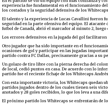
En el partido se vio un equipo con más confianza y con
experiencia fue fundamental en el funcionamiento del e
los costados y la seguridad defensiva de los Whitecaps
El talento y la experiencia de Lucas Cavallini fueron f
seguridad en la parte ofensiva del equipo. El atacante
futbol de Canadá, abrió el marcador al minuto 2, luego
Los errores defensivos en la jugada del gol facilitaron
Otro jugador que ha sido importante en el funcionamient
ocasiones de gol y participar en las jugadas importante
partido contra FC Dallas, precisamente gracias a su p
Un golazo de tiro libre con la pierna derecha del col
de local, cedió puntos en casa. De acuerdo con lo inf
partido fue el reciente fichaje de los Whitecaps André
Con esta importante victoria, los Whitecaps quedan ub
partidos jugados dentro de los cuales tienen seis vict
anotados y 28 goles recibidos, lo que los leva a una dif
El próximo partido los Whitecaps se enfrentarán de lo