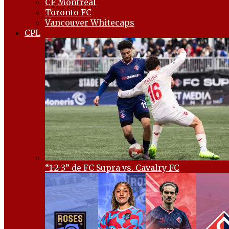
CF Montréal
Toronto FC
Vancouver Whitecaps
CPL
“1-2-3” de FC Supra vs. Cavalry FC