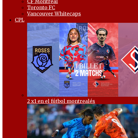
CF Montréal
Toronto FC
Vancouver Whitecaps
CPL
2 x1 en el fútbol montrealés