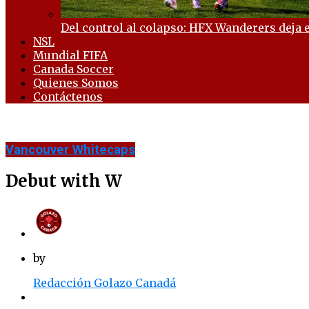
Del control al colapso: HFX Wanderers deja e
NSL
Mundial FIFA
Canada Soccer
Quienes Somos
Contáctenos
Vancouver Whitecaps
Debut with W
by
Redacción Golazo Canadá