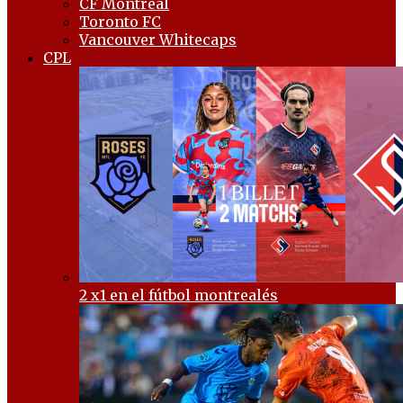
CF Montréal
Toronto FC
Vancouver Whitecaps
CPL
2 x1 en el fútbol montrealés