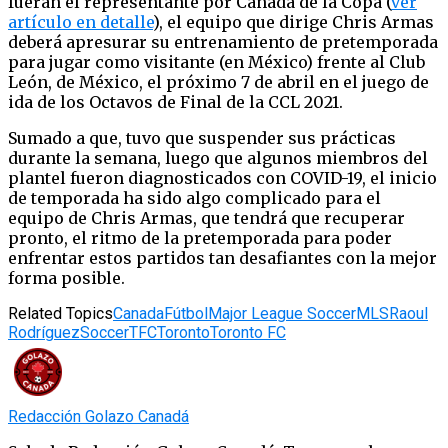
fueran el representante por Canadá de la Copa (
ver
artículo en detalle
), el equipo que dirige Chris Armas
deberá apresurar su entrenamiento de pretemporada
para jugar como visitante (en México) frente al Club
León, de México, el próximo 7 de abril en el juego de
ida de los Octavos de Final de la CCL 2021.
Sumado a que, tuvo que suspender sus prácticas
durante la semana, luego que algunos miembros del
plantel fueron diagnosticados con COVID-19, el inicio
de temporada ha sido algo complicado para el
equipo de Chris Armas, que tendrá que recuperar
pronto, el ritmo de la pretemporada para poder
enfrentar estos partidos tan desafiantes con la mejor
forma posible.
Related Topics
Canada
Fútbol
Major League Soccer
MLS
Raoul
Rodríguez
Soccer
TFC
Toronto
Toronto FC
Redacción Golazo Canadá