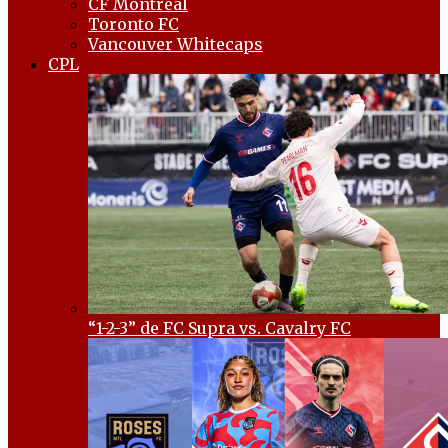
CF Montréal
Toronto FC
Vancouver Whitecaps
CPL
“1-2-3” de FC Supra vs. Cavalry FC