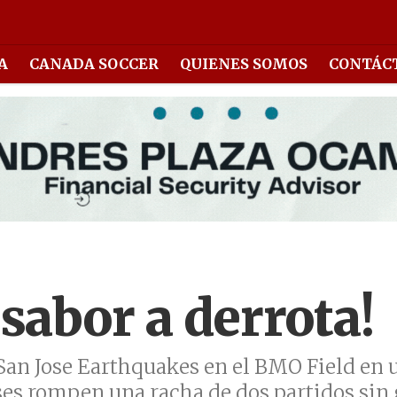
A
CANADA SOCCER
QUIENES SOMOS
CONTÁC
sabor a derrota!
San Jose Earthquakes en el BMO Field en 
ses rompen una racha de dos partidos sin 