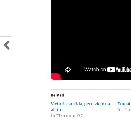
Related
Victoria sufrida, pero victoria
Empat
al fin
In "To
In "Toronto FC"