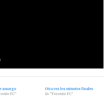
e amargo
Otra vez los minutos finales
ronto FC"
In "Toronto FC"