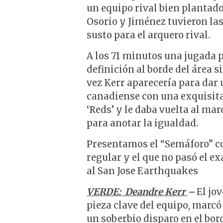
un equipo rival bien plantado 
Osorio y Jiménez tuvieron las
susto para el arquero rival.
A los 71 minutos una jugada 
definición al borde del área s
vez Kerr aparecería para dar
canadiense con una exquisita
‘Reds’ y le daba vuelta al ma
para anotar la igualdad.
Presentamos el “Semáforo” co
regular y el que no pasó el e
al San Jose Earthquakes
VERDE: Deandre Kerr
–
El jo
pieza clave del equipo, marcó
un soberbio disparo en el bor