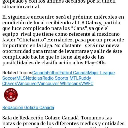
golpeado y con los ánimos decaídos por la difícil
situación actual.
El siguiente encuentro será el próximo miércoles en
condición de local recibiendo al L.A Galaxy, partido
que luce complicado para los “Caps”, ya que el
equipo rival que tiene como referente al mexicano
Javier “Chicharito” Hernández, pasa por un presente
importante en la Liga. No obstante, será una nueva
oportunidad para tratar de levantarse y salir de éste
complicado bache que lo tiene alejado de las
posibilidades de clasificación a los Play-Offs.
Related Topics
Canadá
Fútbol
Fútbol Canadá
Major League
Soccer
MLS
Noticias
Radio Sports MTL
Ruddy
Cháves
Vancouver
Vancouver Whitecaps
VWFC
Redacción Golazo Canadá
Sala de Redacción Golazo Canadá. Tomamos las
notas de prensa de los diferentes medios y entidades