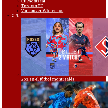
CF Montréal
Toronto FC
Vancouver Whitecaps
CPL
2 x1 en el fútbol montrealés