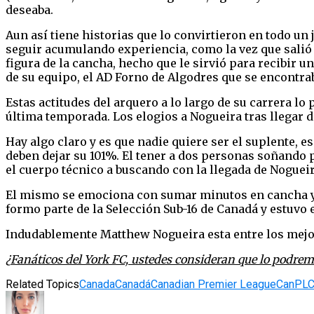
deseaba.
Aun así tiene historias que lo convirtieron en todo un 
seguir acumulando experiencia, como la vez que salió a
figura de la cancha, hecho que le sirvió para recibir u
de su equipo, el AD Forno de Algodres que se encontra
Estas actitudes del arquero a lo largo de su carrera lo
última temporada. Los elogios a Nogueira tras llegar d
Hay algo claro y es que nadie quiere ser el suplente, e
deben dejar su 101%. El tener a dos personas soñando p
el cuerpo técnico a buscando con la llegada de Nogueir
El mismo se emociona con sumar minutos en cancha y 
formo parte de la Selección Sub-16 de Canadá y estuvo
Indudablemente Matthew Nogueira esta entre los mejore
¿
Fanáticos del York FC, ustedes consideran que lo podrem
Related Topics
Canada
Canadá
Canadian Premier League
CanPL