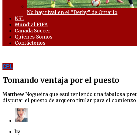
No hay rival en el “Derby” de Ontario
NSL
Mundial FIFA
Canada Soccer
Quienes Somos
Contáctenos
CPL
Tomando ventaja por el puesto
Matthew Nogueira que está teniendo una fabulosa prete
disputar el puesto de arquero titular para el comienzo 
by