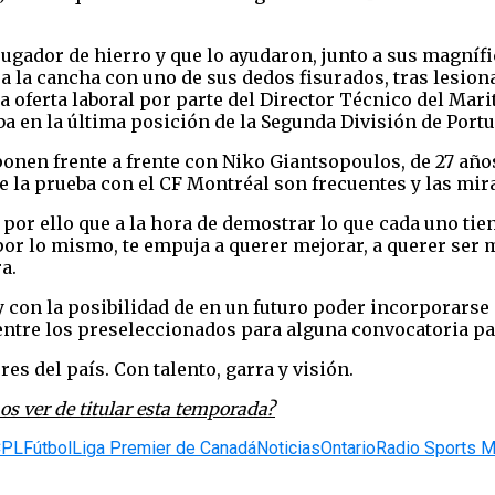
jugador de hierro y que lo ayudaron, junto a sus magnífi
 la cancha con uno de sus dedos fisurados, tras lesiona
na oferta laboral por parte del Director Técnico del Mar
ba en la última posición de la Segunda División de Por
 ponen frente a frente con Niko Giantsopoulos, de 27 años
e la prueba con el CF Montréal son frecuentes y las mir
s por ello que a la hora de demostrar lo que cada uno tie
or lo mismo, te empuja a querer mejorar, a querer ser 
a.
con la posibilidad de en un futuro poder incorporarse
 entre los preseleccionados para alguna convocatoria pa
s del país. Con talento, garra y visión.
os ver de titular esta temporada?
CPL
Fútbol
Liga Premier de Canadá
Noticias
Ontario
Radio Sports 