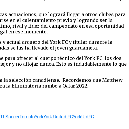
cas actuaciones, que logrará llegar a otros clubes para
rse en el calentamiento previo y logrando ser la
itimo, rival y líder del campeonato en esa oportunidad
tugal en ese momento.
 y actual arquero del York FC y titular durante la
adas se las ha llevado el joven guardameta.
ne para ofrecer al cuerpo técnico del York FC, los dos
mejor y no aflojar nunca. Esto es indudablemente lo que
 a la selección canadiense. Recordemos que Matthew
ra la Eliminatoria rumbo a Qatar 2022.
MTL
Soccer
Toronto
York
York United FC
YorkUtdFC