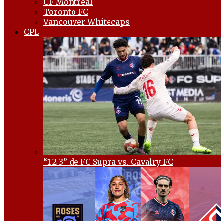
CF Montréal
Toronto FC
Vancouver Whitecaps
CPL
“1-2-3” de FC Supra vs. Cavalry FC