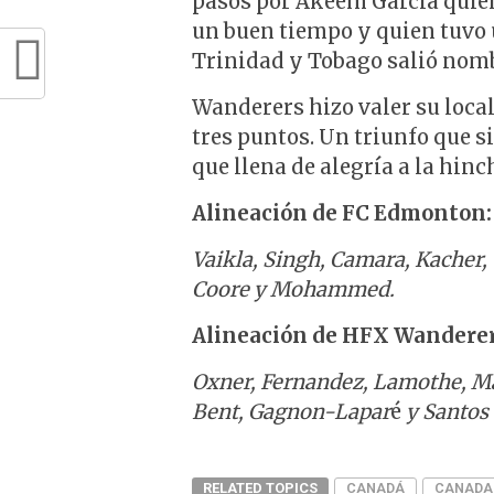
pasos por Akeem Garcia quien
un buen tiempo y quien tuvo u
Trinidad y Tobago salió nomb
Wanderers hizo valer su local
tres puntos. Un triunfo que s
que llena de alegría a la hinc
Alineación de FC Edmonton:
Vaikla, Singh, Camara, Kacher, 
Coore y Mohammed.
Alineación de HFX Wanderer
Oxner, Fernandez, Lamothe, Mar
Bent, Gagnon-Lapar
é
y Santos
RELATED TOPICS
CANADÁ
CANADA