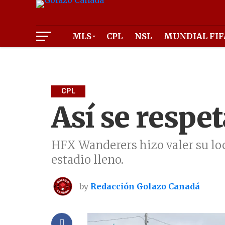
MLS
CPL
NSL
MUNDIAL FIF
CPL
Así se respet
HFX Wanderers hizo valer su loc
estadio lleno.
by
Redacción Golazo Canadá