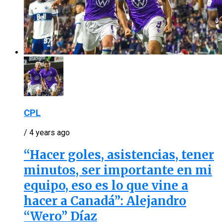
CPL
/ 4 years ago
“Hacer goles, asistencias, tener
minutos, ser importante en mi
equipo, eso es lo que vine a
hacer a Canadá”: Alejandro
“Wero” Díaz