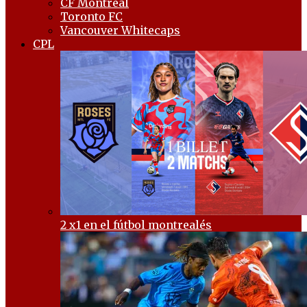
CF Montréal
Toronto FC
Vancouver Whitecaps
CPL
2 x1 en el fútbol montrealés