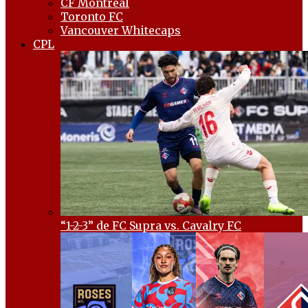
CF Montréal
Toronto FC
Vancouver Whitecaps
CPL
“1-2-3” de FC Supra vs. Cavalry FC