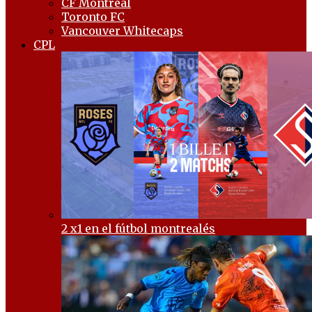
CF Montréal
Toronto FC
Vancouver Whitecaps
CPL
2 x1 en el fútbol montrealés