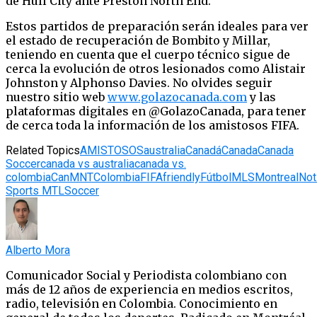
de Hull City ante Preston North End.
Estos partidos de preparación serán ideales para ver
el estado de recuperación de Bombito y Millar,
teniendo en cuenta que el cuerpo técnico sigue de
cerca la evolución de otros lesionados como Alistair
Johnston y Alphonso Davies. No olvides seguir
nuestro sitio web
www.golazocanada.com
y las
plataformas digitales en @GolazoCanada, para tener
de cerca toda la información de los amistosos FIFA.
Related Topics
AMISTOSOS
australia
Canadá
Canada
Canada
Soccer
canada vs australia
canada vs.
colombia
CanMNT
Colombia
FIFA
friendly
Fútbol
MLS
Montreal
Not
Sports MTL
Soccer
Alberto Mora
Comunicador Social y Periodista colombiano con
más de 12 años de experiencia en medios escritos,
radio, televisión en Colombia. Conocimiento en