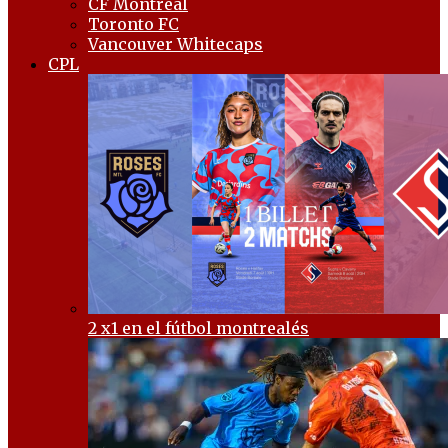
CF Montréal
Toronto FC
Vancouver Whitecaps
CPL
2 x1 en el fútbol montrealés