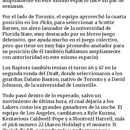
ampliamente en este mismo espacio hace un par de
semanas.
Por el lado de Toronto, el equipo aprovechó la cuarta
posición en los
Picks,
para seleccionar a Scottie
Barnes, un alero lanzador de la universidad de
Florida State, muy destacado por su férreo juego
defensivo, que ayuda mucho en el juego colectivo,
pero que tiene un muy bajo promedio anotador para
su posición (de él también hablamos ampliamente
con anterioridad en este mismo espacio).
Los Raptors también tenían el turno 46 y 47 en la
segunda ronda del Draft, donde seleccionaron a los
guardias Dalano Banton, nativo de Toronto y a David
Johnson, de la universidad de Louisville.
Todo pasó dentro de lo esperado, salvo un
movimiento de última hora, el cual dejaría a los
Lakers como los grandes ganadores de la noche. El
equipo de Los Angeles, cambiaron a Kyle Kuzma,
Kentavious Caldwell-Pope y a Montrezl Harrell, más
el
pick
numero 22 (Aaron Holiday) y el numero 31