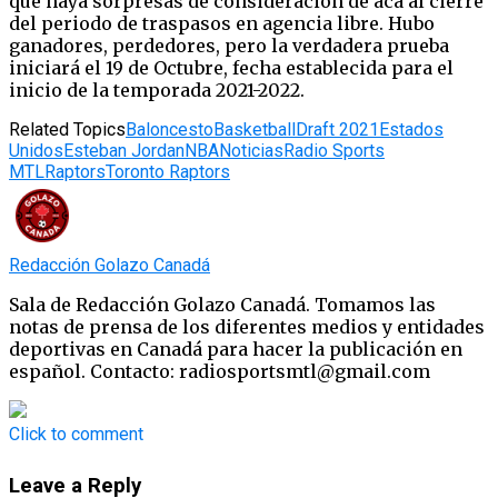
que haya sorpresas de consideración de acá al cierre
del periodo de traspasos en agencia libre. Hubo
ganadores, perdedores, pero la verdadera prueba
iniciará el 19 de Octubre, fecha establecida para el
inicio de la temporada 2021-2022.
Related Topics
Baloncesto
Basketball
Draft 2021
Estados
Unidos
Esteban Jordan
NBA
Noticias
Radio Sports
MTL
Raptors
Toronto Raptors
Redacción Golazo Canadá
Sala de Redacción Golazo Canadá. Tomamos las
notas de prensa de los diferentes medios y entidades
deportivas en Canadá para hacer la publicación en
español. Contacto: radiosportsmtl@gmail.com
Click to comment
Leave a Reply