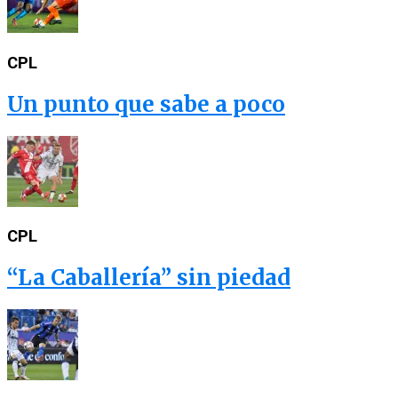
CPL
Un punto que sabe a poco
CPL
“La Caballería” sin piedad