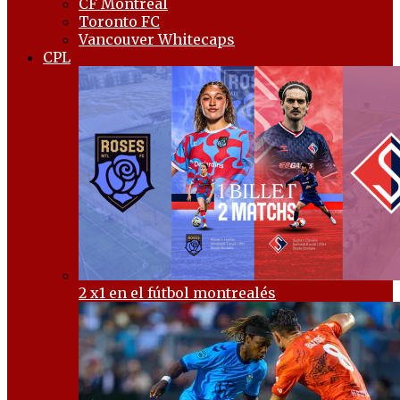
CF Montréal
Toronto FC
Vancouver Whitecaps
CPL
2 x1 en el fútbol montrealés