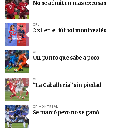
No se admiten mas excusas
CPL
2 x1 en el fútbol montrealés
CPL
Un punto que sabe a poco
CPL
“La Caballería” sin piedad
CF MONTRÉAL
Se marcó pero no se ganó