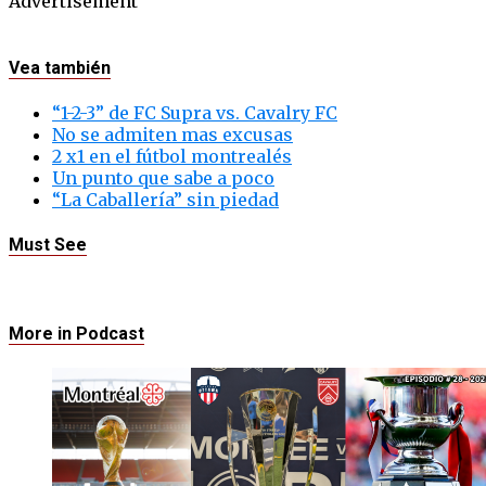
Advertisement
Vea también
“1-2-3” de FC Supra vs. Cavalry FC
No se admiten mas excusas
2 x1 en el fútbol montrealés
Un punto que sabe a poco
“La Caballería” sin piedad
Must See
More in Podcast