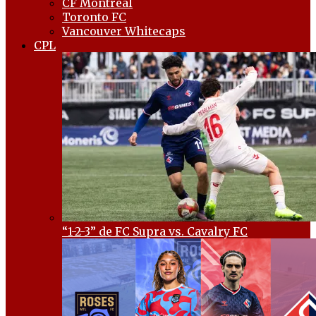
CF Montréal
Toronto FC
Vancouver Whitecaps
CPL
“1-2-3” de FC Supra vs. Cavalry FC