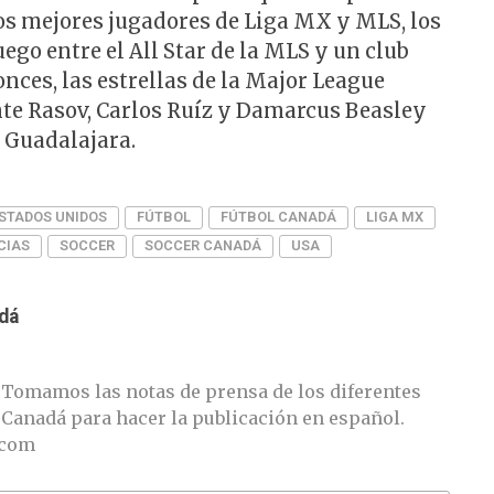
os mejores jugadores de Liga MX y MLS, los
ego entre el All Star de la MLS y un club
nces, las estrellas de la Major League
nte Rasov, Carlos Ruíz y Damarcus Beasley
e Guadalajara.
STADOS UNIDOS
FÚTBOL
FÚTBOL CANADÁ
LIGA MX
CIAS
SOCCER
SOCCER CANADÁ
USA
dá
 Tomamos las notas de prensa de los diferentes
 Canadá para hacer la publicación en español.
.com