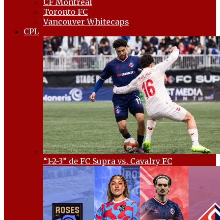
CF Montréal
Toronto FC
Vancouver Whitecaps
CPL
“1-2-3” de FC Supra vs. Cavalry FC