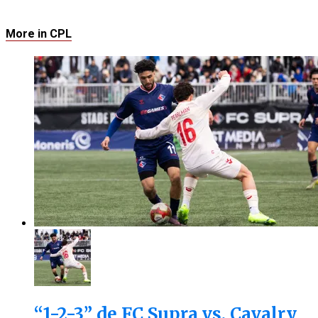
More in CPL
“1-2-3” de FC Supra vs. Cavalry