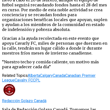
llevó a cabo el 20 de febrero, aunque el equipo de
futbol seguirá recaudando fondos hasta el 28 del mes
en curso. Por medio de esta noble actividad se crea
conciencia y se recaudan fondos para
organizaciones benéficas locales que apoyan, suplen
y ayudan a los miembros de la comunidad en estado
de indefensión y pobreza absoluta.
Gracias a la ayuda recolectada en este evento que
apoya Cavarly FC, miles de personas que duermen en
la calle, tendrán un lugar cálido a donde ir durante
nuestros fríos meses de invierno canadiense.
“Nuestro techo y comida caliente, un motivo más
para agradecer cada día”
Related Topics
Alberta
Calgary
Canada
Canadian Premier
League
Cavalry FC
CPL
Redacción Golazo Canadá
Sala de Redacción Golazo Canadá. Tomamos las