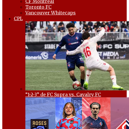
CF Montréal
Toronto FC
Vancouver Whitecaps
CPL
“1-2-3” de FC Supra vs. Cavalry FC