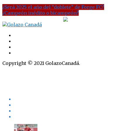
¿Será 2025 el año del “doblete” de Forge FC?
¿Campeón inédito o bicampeón?
Copyright © 2021 GolazoCanadá.