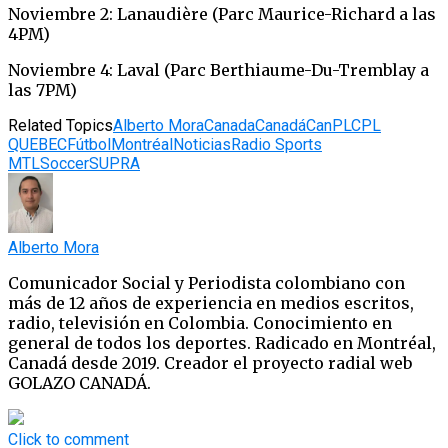
Noviembre 2: Lanaudière (Parc Maurice-Richard a las
4PM)
Noviembre 4: Laval (Parc Berthiaume-Du-Tremblay a
las 7PM)
Related Topics
Alberto Mora
Canada
Canadá
CanPL
CPL
QUEBEC
Fútbol
Montréal
Noticias
Radio Sports
MTL
Soccer
SUPRA
Alberto Mora
Comunicador Social y Periodista colombiano con
más de 12 años de experiencia en medios escritos,
radio, televisión en Colombia. Conocimiento en
general de todos los deportes. Radicado en Montréal,
Canadá desde 2019. Creador el proyecto radial web
GOLAZO CANADÁ.
Click to comment