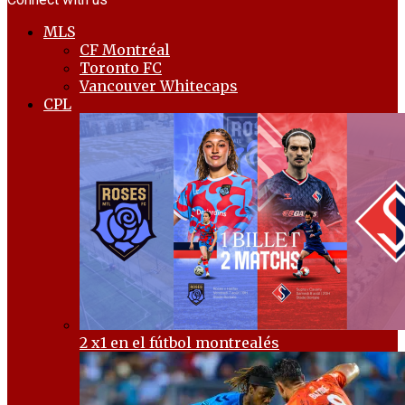
MLS
CF Montréal
Toronto FC
Vancouver Whitecaps
CPL
2 x1 en el fútbol montrealés