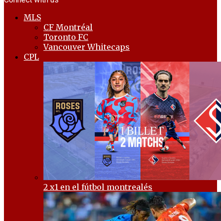
MLS
CF Montréal
Toronto FC
Vancouver Whitecaps
CPL
2 x1 en el fútbol montrealés