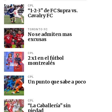
CPL
“1-2-3” de FC Supra vs.
Cavalry FC
TORONTO FC
No se admiten mas
excusas
CPL
2 x1 en el fútbol
montrealés
CPL
Un punto que sabe a poco
CPL
“La Caballería” sin
piedad