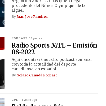
Argentino Andrés Cubas quien llega
procedente del Nîmes Olympique de la
Ligue...
By
Juan Jose Ramirez
/ 4 years ago
PODCAST
Radio Sports MTL – Emisión
08-2022
Aquí encontrará nuestro podcast semanal
con toda la actualidad del deporte
canadiense, en español.
By
Golazo Canadá Podcast
/ 4 years ago
CPL