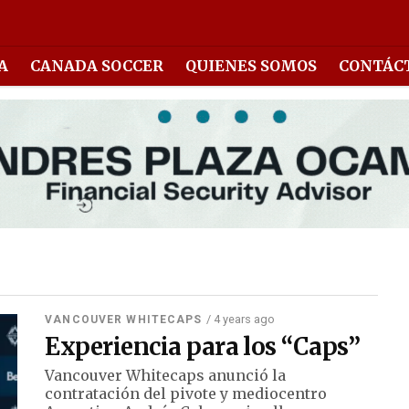
A
CANADA SOCCER
QUIENES SOMOS
CONTÁC
/ 4 years ago
VANCOUVER WHITECAPS
Experiencia para los “Caps”
Vancouver Whitecaps anunció la
contratación del pivote y mediocentro