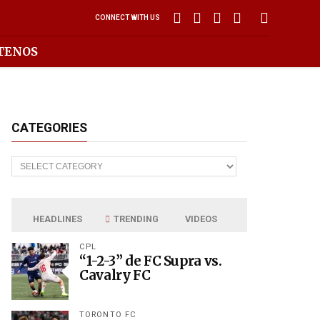
CONNECT WITH US
TENOS
CATEGORIES
Categories
HEADLINES
TRENDING
VIDEOS
CPL
“1-2-3” de FC Supra vs.
Cavalry FC
TORONTO FC