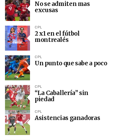
No se admiten mas
excusas
CPL
2 x1 en el fútbol
montrealés
CPL
Un punto que sabe a poco
CPL
“La Caballería” sin
piedad
CPL
Asistencias ganadoras