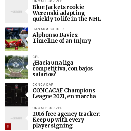
UNCATEGORIZED
Blue Jackets rookie
Werenski adapting
quickly to life in the NHL
CANADA SOCCER
Alphonso Davies:
Timeline of an Injury
CPL
¿Hacía una liga
competitiva, con bajos
salarios?
CONCACAF
CONCACAF Champions
League 2021, en marcha
UNCATEGORIZED
2016 free agency tracker:
Keep up with every
player signing