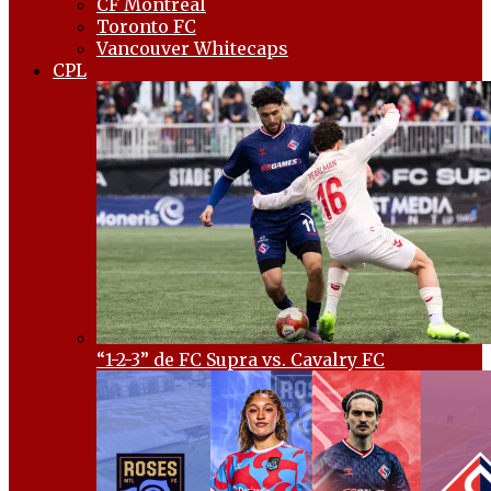
CF Montréal
Toronto FC
Vancouver Whitecaps
CPL
“1-2-3” de FC Supra vs. Cavalry FC