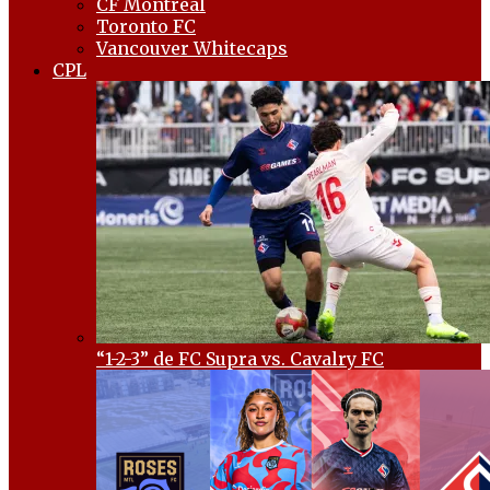
CF Montréal
Toronto FC
Vancouver Whitecaps
CPL
“1-2-3” de FC Supra vs. Cavalry FC