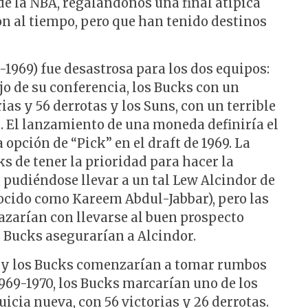
de la NBA, regalándonos una final atípica
on al tiempo, pero que han tenido destinos
1969) fue desastrosa para los dos equipos:
o de su conferencia, los Bucks con un
ias y 56 derrotas y los Suns, con un terrible
a. El lanzamiento de una moneda definiría el
opción de “Pick” en el draft de 1969. La
ks de tener la prioridad para hacer la
, pudiéndose llevar a un tal Lew Alcindor de
cido como Kareem Abdul-Jabbar), pero las
zarían con llevarse al buen prospecto
s Bucks asegurarían a Alcindor.
uns y los Bucks comenzarían a tomar rumbos
969-1970, los Bucks marcarían uno de los
icia nueva, con 56 victorias y 26 derrotas.