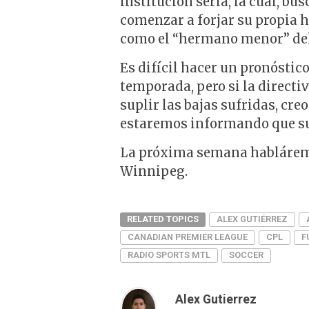
institución seria, la cual, b
comenzar a forjar su propia h
como el “hermano menor” del
Es difícil hacer un pronóstico
temporada, pero si la directi
suplir las bajas sufridas, cre
estaremos informando que s
La próxima semana habláremos
Winnipeg.
RELATED TOPICS
ALEX GUTIÉRREZ
CANADIAN PREMIER LEAGUE
CPL
F
RADIO SPORTS MTL
SOCCER
Alex Gutierrez